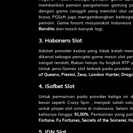
54
Ambil Air
memberikan pemain pengalaman gaming ya
Ipswich ... vs
i
Sunderla...
dengan game canggih yang memiliki alur cer
22/08 22:00PM
55
Ambil Da
biasa, PGSoft juga mengembangkan berbagai
pemain. Game favorit masyarakat Indonesia 
H
Ipswich Town
56
Anak Kam
Bandito
dan masih banyak lagi.
W
Sunderland
57
Anak Kunc
3. Habanero Slot
0.00
HDP
0.00
1.03
Odds
-1.17
58
Anak Naik
Adalah provider kedua yang tidak kalah mena
dikenal sebagai pencipta game mesin slot y
PLAY
59
Angkat Ba
sangat rendah, Bukan hanya itu tingkat RTP 
Untuk jenis Games slot terbaik pada provider
60
Weker
Brighton... vs
i
Aston Vi...
of Queens, Prestol, Zeus, London Hunter, Drag
23/08 21:00PM
61
Wat Siam
4. iSofbet Slot
Brighton &
H
62
Wanita Pu
Hove Albion
Untuk permainan pada provider ketiga ini 
63
Ubi
W
Aston Villa
besar seperti Crazy Spin , menjadi salah s
untuk player slot online di indonesia. Selain 
-0.25
HDP
0.25
1.04
Odds
-1.19
64
Tusuk Gigi
kelasnya hingga
91,00%
, Permainan yang pal
Fortune, Fu Fortunes, Secrets of the Sorcerer, H
65
Tupai
PLAY
5. IDN Slot