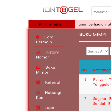
i indonesia | Nikmati Promo harian berhadiah ratusan juta rupia
Info Terkini:
BUKU
MIMPI
Cara
Bermain
History
Nomor
Buku
NO.
NO.
Keteranga
Keteranga
Mimpi
1
Penyair - 
Referral
Tanggalan
Hubungi
Kami
2
Sarjana - 
Sandal - 
Lupa