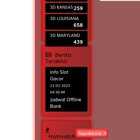
Udinese vs
3D KANSAS
259
Como
9
Istri Sejati
i
22/08
3D LOUISIANA
Mobil - Se
23:30PM
658
H
Udinese
3D MARYLAND
10
Peti Mati 
439
W
Como
Arjuna da
Berita
0.50
HDP
-0.50
1.01
Odds
-1.14
Terakhir
11
Raja - Nag
PLAY
Samiaji
Info Slot
Gacor
Hull Cit... vs
i
Manchest...
12
Wanita Can
21-02-2023
22/08 19:30PM
Bubuk - O
04:30:48
Jadwal Offline
H
Hull City
Bank
Manchester
13
Ahli Nujum
W
01-02-2022
United
Abiyasa
13:51:53
1.25
HDP
-1.25
-1.12
Odds
-1.01
Info Lengkap
Togel
14
Orang Buta
Hotmatch
PLAY
Destarata