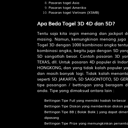
Pasaran togel Asia
163
Bertengka
Pasaran togel Amerika
Pasaran togel Vietnam (XSMB)
164
Bertunan
Apa Beda Togel 3D 4D dan 5D?
165
Betulkan 
Tentu saja kita ingin menang dan jackpot 
166
Biku Sung
masing. Namun, kemungkinan menang juga se
Togel 3D dengan 1000 kombinasi angka tentu
167
Bir
kombinasi angka, begitu juga dengan 5D yan
168
Biscuit
5D sangatlah besar. Contoh pasaran 3D y
TEXAS, dll. Untuk pasaran 4D populer di In
169
Bocah Ra
HONGKONG, dan yang tidak kalah populer ya
dan masih banyak lagi. Tidak kalah menanta
170
Bola
seperti 5D JAKARTA, 5D SAIGONTOTO, 5D GE
tipe pasangan / bettingan yang beragam d
171
Setan - B
anda. Tipe yang dimaksud antara lain :
Tangan - 
Bettingan Tipe Full yang memiliki hadiah terbesar
Bettingan Tipe Diskon yang memberikan diskon p
172
Orang Mat
Bettingan Tipe BB ( Bolak Balik ) yang dapat dime
Sawi - Kaki
dipasang
Bettingan Tipe Prize yang memungkinkan persen