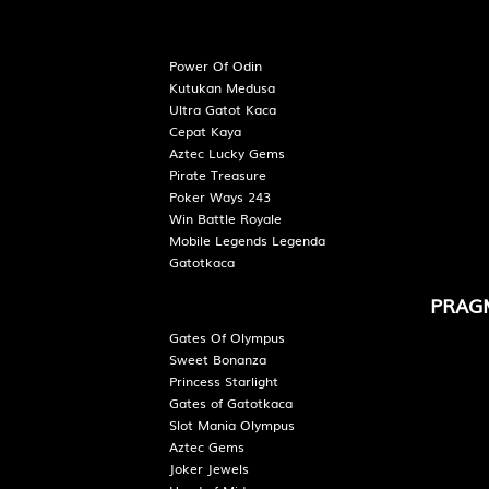
127
Tembakau
128
Beli Kain
Power Of Odin
Kutukan Medusa
129
Belinjo
Ultra Gatot Kaca
Cepat Kaya
130
Benang
Aztec Lucky Gems
Pirate Treasure
131
Telepon
Poker Ways 243
Win Battle Royale
132
Teklek
Mobile Legends Legenda
Gatotkaca
133
Teh Obat
PRAGM
134
Tebu
Gates Of Olympus
135
Tas Uang
Sweet Bonanza
Princess Starlight
136
Bendera
Gates of Gatotkaca
Slot Mania Olympus
137
Tas tanga
Aztec Gems
138
Tas Ravia
Joker Jewels