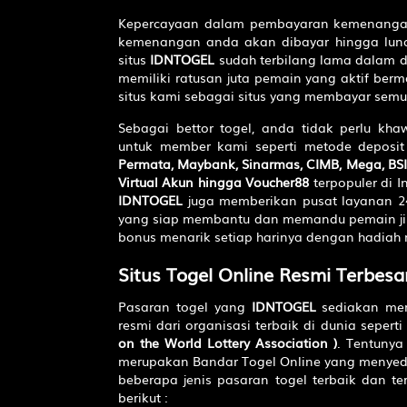
26
Putri Raja
Everton vs
Kepercayaan dalam pembayaran kemenang
Engsel - D
i
Crystal ...
kemenangan anda akan dibayar hingga lunas 
22/08 22:00PM
situs
IDNTOGEL
sudah terbilang lama dalam d
27
Si Ceroboh
memiliki ratusan juta pemain yang aktif ber
H
Everton
Gedung Bi
situs kami sebagai situs yang membayar se
Crystal
W
Palace
Sebagai bettor togel, anda tidak perlu kha
28
Anak Sakti
untuk member kami seperti metode deposi
-0.50
HDP
0.50
1.16
Odds
-1.35
Sepatu - R
Permata, Maybank, Sinarmas, CIMB, Mega, BSI, 
Virtual Akun hingga Voucher88
terpopuler di 
PLAY
IDNTOGEL
juga memberikan pusat layanan 2
29
Penari - C
yang siap membantu dan memandu pemain jik
Brentfor... vs
Sekolahan 
bonus menarik setiap harinya dengan hadiah 
i
Tottenha...
23/08 00:30AM
Situs Togel Online Resmi Terbesa
30
Penjual Da
H
Brentford
Sendok - K
Pasaran togel yang
IDNTOGEL
sediakan meru
Tottenham
W
resmi dari organisasi terbaik di dunia seperti
Hotspur
on the World Lottery Association )
. Tentunya
31
Pemburu - 
0.00
HDP
0.00
-1.28
Odds
1.11
merupakan Bandar Togel Online yang menyed
Baju - Pan
beberapa jenis pasaran togel terbaik dan t
PLAY
berikut :