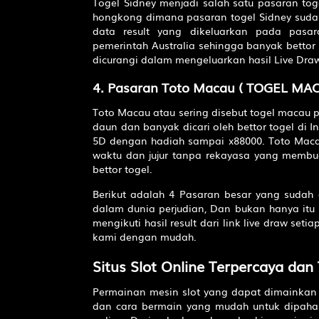
Togel Sidney menjadi salah satu pasaran toge
Genoa vs
hongkong dimana pasaran togel Sidney sudah
Napoli
38
Orang Gila 
i
data result yang dikeluarkan pada pasa
23/08
Buriswara
01:45AM
pemerintah Australia sehingga banyak bettor
dicurangi dalam mengeluarkan hasil Live Draw 
H
Genoa
39
Siluman Ai
4. Pasaran Toto Macau ( TOGEL MAC
Toples - W
W
Napoli
Toto Macau atau sering disebut togel macau 
0.75
HDP
-0.75
-1.28
Odds
1.11
daun dan banyak dicari oleh bettor togel di 
40
Putri Kipas
5D dengan hadiah sampai x88000. Toto Macau 
PLAY
Apokat,Alp
waktu dan jujur tanpa rekayasa yang membua
bettor togel.
RCD Espa... vs
i
Levante
41
Petani - Pe
Berikut adalah 4 Pasaran besar yang sudah d
16/08 22:00PM
Cukur - Ir
dalam dunia perjudian, Dan bukan hanya itu
mengikuti hasil result dari link live draw set
H
RCD Espanyol
kami dengan mudah.
42
Prajurit -
W
Levante
Angin - Ci
Situs Slot Online Terpercaya dan
-0.50
HDP
0.50
1.05
Odds
-1.20
Permainan mesin slot yang dapat dimainkan s
43
Raksasa - 
PLAY
dan cara bermain yang mudah untuk dipaha
Es - Praha