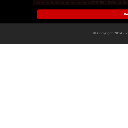
sangatlah tinggi mencapai
RTP 95 - 98%
pada 
179
Pemadat -
Telepon - 
BA
180
Kas Uang -
© Copyright 2014 - 
Polisi - B
181
Pelacur Um
Kapak - L
182
Setan Gant
Piano - W
183
Sumber Air
- Dewa Ru
184
Menantu Ra
Tapal Gig