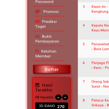
Password
Lens vs
3
Kwan Im -
Auxerre
i
22/08
Promosi
Kangkung 
22:15PM
Prediksi
H
Lens
4
Kepala Ra
Togel
Kayu Manis
W
Auxerre
Bukti
Pembayaran
-1.00
HDP
1.00
1.07
Odds
-1.23
5
Penasehat
- Bola La
PLAY
Keluhan
Member
Nottingh... vs
6
Penjaga Pi
i
Leeds Un...
22/08 22:00PM
- Keris - 
Daftar
Nottingham
H
Forest
7
Orang Sak
Hasil
Surat - N
W
Leeds United
Terakhir
0.25
HDP
-0.25
1.00
Odds
-1.13
08 Agustus 2026
8
Pelacur Ke
PLAY
Srikaya - 
3D IDAHO
270