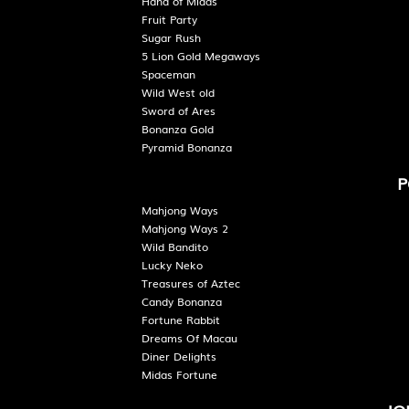
Hand of Midas
139
Tas Kulit
Fruit Party
Sugar Rush
140
Berak
5 Lion Gold Megaways
Spaceman
141
Tas Kertas
Wild West old
Sword of Ares
142
Beras
Bonanza Gold
Pyramid Bonanza
143
Berciuman
P
144
Tapis
Mahjong Ways
145
Berenang
Mahjong Ways 2
Wild Bandito
146
Beri Maka
Lucky Neko
Treasures of Aztec
147
Beri Minu
Candy Bonanza
Fortune Rabbit
148
Beri Pada 
Dreams Of Macau
149
Beri Sede
Diner Delights
Midas Fortune
150
Berjalan